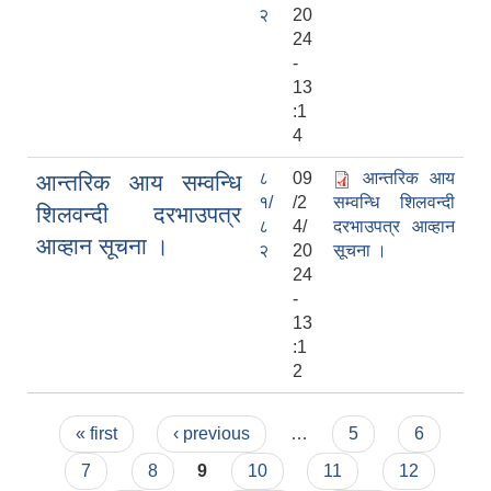
२
20
24
-
13
:1
4
८
09
आन्तरिक आय
आन्तरिक आय सम्वन्धि
१/
/2
सम्वन्धि शिलवन्दी
शिलवन्दी दरभाउपत्र
८
4/
दरभाउपत्र आव्हान
आव्हान सूचना ।
२
20
सूचना ।
24
-
13
:1
2
Pages
« first
‹ previous
…
5
6
7
8
9
10
11
12