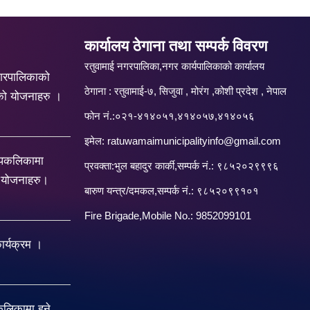
कार्यालय ठेगाना तथा सम्पर्क विवरण
रतुवामाई नगरपालिका,नगर कार्यपालिकाको कार्यालय
गरपालिकाको
ठेगाना : रतुवामाई-७, सिजुवा , मोरंग ,कोशी प्रदेश , नेपाल
को योजनाहरु ।
फोन नं.:०२१-४१४०५१,४१४०५७,४१४०५६
इमेल:
ratuwamaimunicipalityinfo@gmail.com
रपकलिकामा
प्रवक्ता:भुल बहादुर कार्की,सम्पर्क नं.: ९८५२०२९९९६
य योजनाहरु।
बारु‌ण यन्त्र/दमकल,सम्पर्क नं.: ९८५२०९९१०१
Fire Brigade,Mobile No.: 9852099101
र्यक्रम ।
िकामा हुने