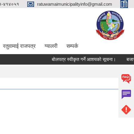
१-४१४०५१
ratuwamaimunicipalityinfo@gmail.com
रतुवामाई राजपत्र
ग्यालरी
सम्पर्क
बोलपत्र स्वीकृत गर्ने आशयको सूचना।
बजार ठे