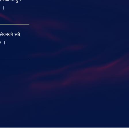
ु ।
लिकाको सबै
रु ।