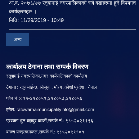
आ.व. २०७६/७७ रतुवामाई नगरपालिकाको सबै वडाहरुमा हुने विषयगत
कार्यक्रमहरु ।
मिति:
11/29/2019 - 10:49
अन्य
कार्यालय ठेगाना तथा सम्पर्क विवरण
रतुवामाई नगरपालिका,नगर कार्यपालिकाको कार्यालय
ठेगाना : रतुवामाई-७, सिजुवा , मोरंग ,कोशी प्रदेश , नेपाल
फोन नं.:०२१-४१४०५१,४१४०५७,४१४०५६
इमेल:
ratuwamaimunicipalityinfo@gmail.com
प्रवक्ता:भुल बहादुर कार्की,सम्पर्क नं.: ९८५२०२९९९६
बारु‌ण यन्त्र/दमकल,सम्पर्क नं.: ९८५२०९९१०१