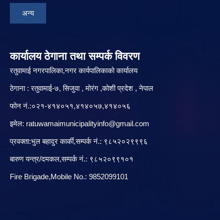
अन्य
कार्यालय ठेगाना तथा सम्पर्क विवरण
रतुवामाई नगरपालिका,नगर कार्यपालिकाको कार्यालय
ठेगाना : रतुवामाई-७, सिजुवा , मोरंग ,कोशी प्रदेश , नेपाल
फोन नं.:०२१-४१४०५१,४१४०५७,४१४०५६
इमेल:
ratuwamaimunicipalityinfo@gmail.com
प्रवक्ता:भुल बहादुर कार्की,सम्पर्क नं.: ९८५२०२९९९६
बारु‌ण यन्त्र/दमकल,सम्पर्क नं.: ९८५२०९९१०१
Fire Brigade,Mobile No.: 9852099101