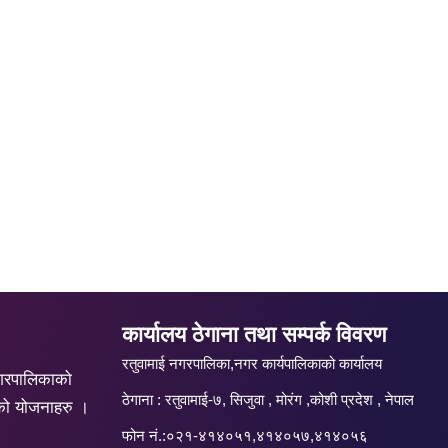
कार्यालय ठेगाना तथा सम्पर्क विवरण
रतुवामाई नगरपालिका,नगर कार्यपालिकाको कार्यालय
गरपालिकाको
ठेगाना : रतुवामाई-७, सिजुवा , मोरंग ,कोशी प्रदेश , नेपाल
को योजनाहरु ।
फोन नं.:०२१-४१४०५१,४१४०५७,४१४०५६