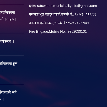
इमेल:
ratuwamaimunicipalityinfo@gmail.com
रपकलिकामा
प्रवक्ता:भुल बहादुर कार्की,सम्पर्क नं.: ९८५२०२९९९६
य योजनाहरु।
बारु‌ण यन्त्र/दमकल,सम्पर्क नं.: ९८५२०९९१०१
Fire Brigade,Mobile No.: 9852099101
र्यक्रम ।
िकामा हुने
ु ।
लिकाको सबै
रु ।