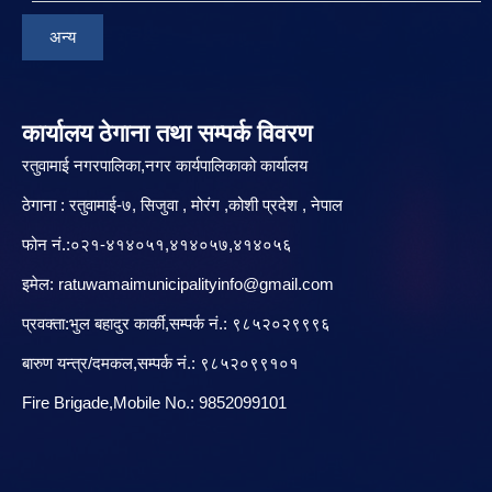
अन्य
कार्यालय ठेगाना तथा सम्पर्क विवरण
रतुवामाई नगरपालिका,नगर कार्यपालिकाको कार्यालय
ठेगाना : रतुवामाई-७, सिजुवा , मोरंग ,कोशी प्रदेश , नेपाल
फोन नं.:०२१-४१४०५१,४१४०५७,४१४०५६
इमेल:
ratuwamaimunicipalityinfo@gmail.com
प्रवक्ता:भुल बहादुर कार्की,सम्पर्क नं.: ९८५२०२९९९६
बारु‌ण यन्त्र/दमकल,सम्पर्क नं.: ९८५२०९९१०१
Fire Brigade,Mobile No.: 9852099101