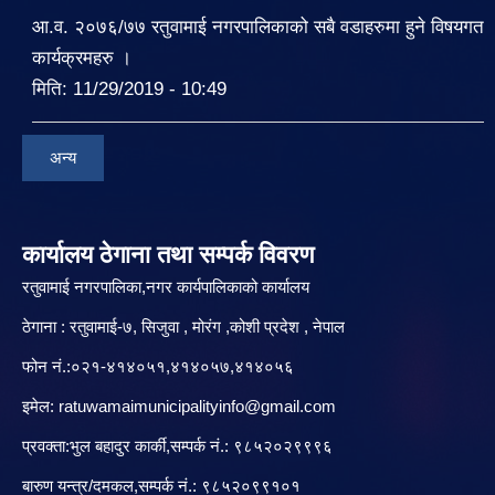
आ.व. २०७६/७७ रतुवामाई नगरपालिकाको सबै वडाहरुमा हुने विषयगत
कार्यक्रमहरु ।
मिति:
11/29/2019 - 10:49
अन्य
कार्यालय ठेगाना तथा सम्पर्क विवरण
रतुवामाई नगरपालिका,नगर कार्यपालिकाको कार्यालय
ठेगाना : रतुवामाई-७, सिजुवा , मोरंग ,कोशी प्रदेश , नेपाल
फोन नं.:०२१-४१४०५१,४१४०५७,४१४०५६
इमेल:
ratuwamaimunicipalityinfo@gmail.com
प्रवक्ता:भुल बहादुर कार्की,सम्पर्क नं.: ९८५२०२९९९६
बारु‌ण यन्त्र/दमकल,सम्पर्क नं.: ९८५२०९९१०१