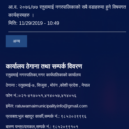
आ.व. २०७६/७७ रतुवामाई नगरपालिकाको सबै वडाहरुमा हुने विषयगत
कार्यक्रमहरु ।
मिति:
11/29/2019 - 10:49
अन्य
कार्यालय ठेगाना तथा सम्पर्क विवरण
रतुवामाई नगरपालिका,नगर कार्यपालिकाको कार्यालय
ठेगाना : रतुवामाई-७, सिजुवा , मोरंग ,कोशी प्रदेश , नेपाल
फोन नं.:०२१-४१४०५१,४१४०५७,४१४०५६
इमेल:
ratuwamaimunicipalityinfo@gmail.com
प्रवक्ता:भुल बहादुर कार्की,सम्पर्क नं.: ९८५२०२९९९६
बारु‌ण यन्त्र/दमकल,सम्पर्क नं.: ९८५२०९९१०१